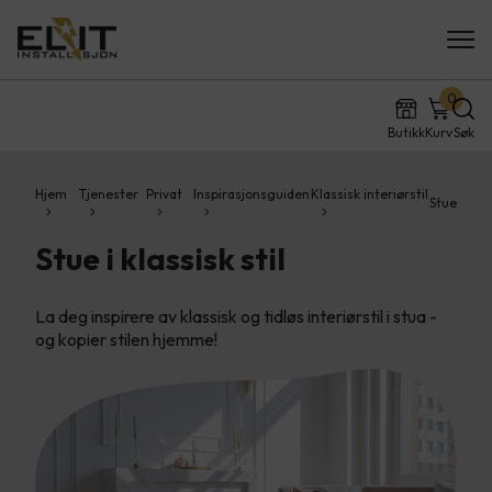
0
Butikk
Kurv
Søk
Hjem
Tjenester
Privat
Inspirasjonsguiden
Klassisk interiørstil
Stue
Stue i klassisk stil
La deg inspirere av klassisk og tidløs interiørstil i stua -
og kopier stilen hjemme!