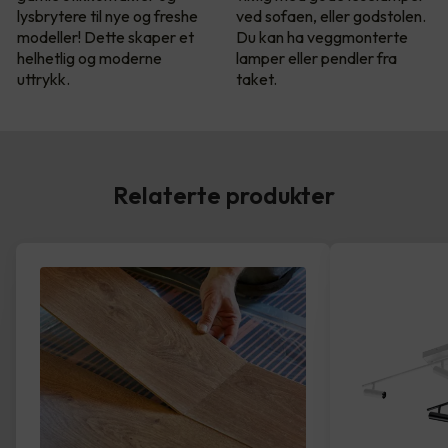
lysbrytere til nye og freshe
ved sofaen, eller godstolen.
modeller! Dette skaper et
Du kan ha veggmonterte
helhetlig og moderne
lamper eller pendler fra
uttrykk.
taket.
Relaterte produkter