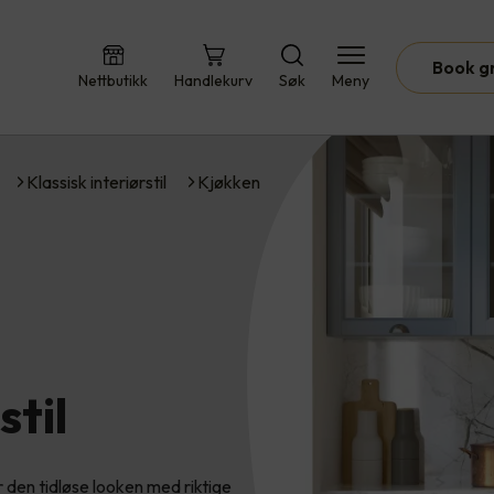
Book g
Nettbutikk
Handlekurv
Søk
Meny
Klassisk interiørstil
Kjøkken
stil
er den tidløse looken med riktige