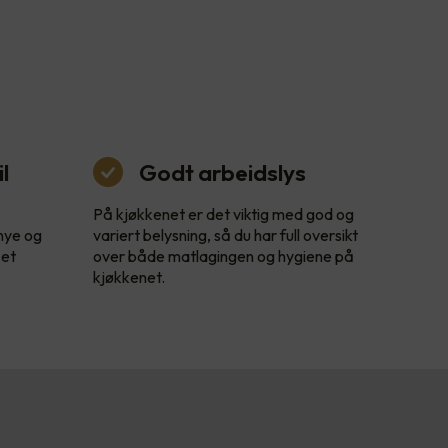
l
Godt arbeidslys
På kjøkkenet er det viktig med god og
 nye og
variert belysning, så du har full oversikt
 et
over både matlagingen og hygiene på
kjøkkenet.