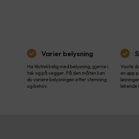
Varier belysning
S
Ha tilstrekkelig med belysning, gjerne i
Visste d
tak og på vegger. På den måten kan
en app p
du variere belysningen etter stemning
løsninge
og behov.
lekende l