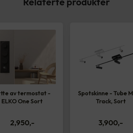
Relaterte produkter
tte av termostat -
Spotskinne - Tube M
ELKO One Sort
Track, Sort
2,950
,-
3,900
,-