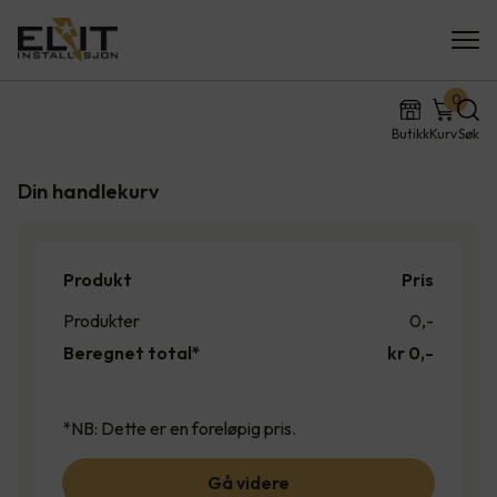
0
Butikk
Kurv
Søk
Din handlekurv
Produkt
Pris
Produkter
0
,-
Beregnet total*
kr 0,-
*NB: Dette er en foreløpig pris.
Gå videre