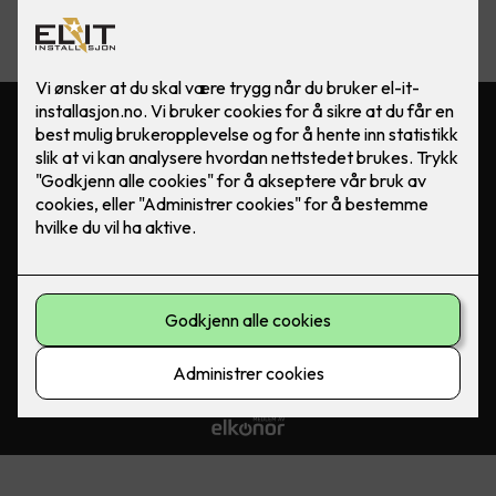
Kontakt oss
4747 9000
post@el-it-installasjon.no
Besøksadresse
Hoveveien 5, 4306 Sandnes
Org.no 991 738 657