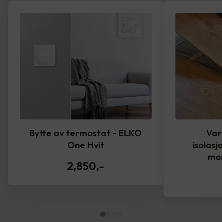
Bytte av termostat - ELKO
Var
One Hvit
isolasj
mo
2,850
,-