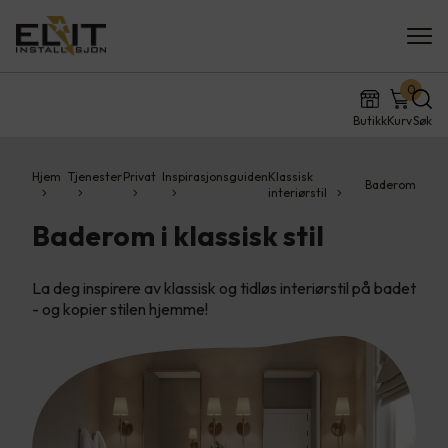
0
Butikk
Kurv
Søk
Hjem
Tjenester
Privat
Inspirasjonsguiden
Klassisk
Baderom
interiørstil
Baderom i klassisk stil
La deg inspirere av klassisk og tidløs interiørstil på badet
- og kopier stilen hjemme!