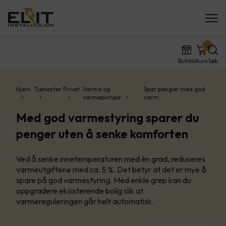
0
Butikk
Kurv
Søk
Hjem
Tjenester
Privat
Varme og
Spar penger med god
varmepumpe
varm…
Med god varmestyring sparer du
penger uten å senke komforten
Ved å senke innetemperaturen med én grad, reduseres
varmeutgiftene med ca. 5 %. Det betyr at det er mye å
spare på god varmestyring. Med enkle grep kan du
oppgradere eksisterende bolig slik at
varmereguleringen går helt automatisk.