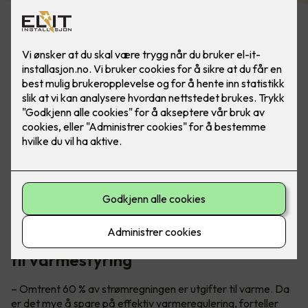
Ha full kontroll på alle smarthusløsninger ved å bruke
appstyring eller smartpanel - da er det lettere å ha
kontroll på energiforbruket.
Teknisk sjef Petter Johansen gir tips
til varmestyring
– Omtrent 60 % av strømregningen er utgifter til varme. Da
er det mye å spare på effektiv varmeregulering, forteller