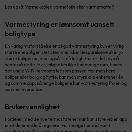
Les også:
Varmekabler, varmefoile eller varmematte?
Varmestyring er lønnsomt uansett
boligtype
En vanlig misforståelse er at god varmestyring kun er viktig i
større eneboliger. Det stemmer ikke. Besparelsene øker jo
større boligen er, men også i små leiligheter er det mye å
hente på dette. Hvis leiligheten ikke har mange rom, finnes
det single WiFi-termostater som passer. Har man flere
boliger eller bolig og hytte, kan man styre alle enhetene i én
og samme app, så lenge boligene har varmestyring fra én og
samme leverandør.
Brukervennlighet
Fordelen med de nye termostatene man kan styre via en app
er at de er enkle å regulere. For mange har det vært
problematisk å stille inn programmet til dag- og nattsenkning