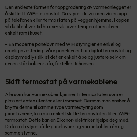
Den enkleste formen for oppgradering av varmeanlegget er
å skifte til WiFi-termostat. Da styrer du varmen
via en app
på telefonen
eller termostaten på veggen hjemme. I appen
vil du til enhver tid ha oversikt over temperaturen i hvert
enkelt rom i huset.
– En moderne panelovn med WiFi styring er en enkel og
rimelig investering. Våre panelovner har digital termostat og
display med lys slik at det er enkelt å se og justere selv om
ovnen står bak en sofa, forteller Johansen.
Skift termostat på varmekablene
Alle som har varmekabler kjenner til termostaten som er
plassert enten utenfor eller i rommet. Dersom man ønsker å
knytte denne til samme type varmestyring som
panelovnene, kan man enkelt skifte termostaten til en WiFi-
termostat. Dette kan en Elkonor-elektriker hjelpe deg med.
Da kan du styre både panelovner og varmekabler i én og
samme styring.