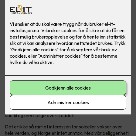
Solceller er en bærekraftig energikilde, som hjelper både
miljøet og lommeboka over tid. Og ja - Norge er helt
ypperlig for solcellepanel!
Bli din egen strømprodusent
Solenergi har blitt en stadig mer populær og bærekraftig
energikilde. Ikke bare produserer man sin egen energi, man
kan til og med selge overskuddet!
Det er ikke så rart at interessen for solceller vokser over
hele verden, og Norge er intet unntak. Med vår beliggenhet i