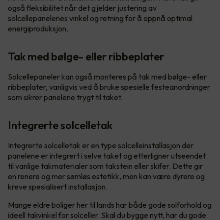
også fleksibilitet når det gjelder justering av
solcellepanelenes vinkel og retning for å oppnå optimal
energiproduksjon.
Tak med bølge- eller ribbeplater
Solcellepaneler kan også monteres på tak med bølge- eller
ribbeplater, vanligvis ved å bruke spesielle festeanordninger
som sikrer panelene trygt til taket.
Integrerte solcelletak
Integrerte solcelletak er en type solcelleinstallasjon der
panelene er integrert i selve taket og etterligner utseendet
til vanlige takmaterialer som takstein eller skifer. Dette gir
en renere og mer sømløs estetikk, men kan være dyrere og
kreve spesialisert installasjon.
Mange eldre boliger her til lands har både gode solforhold og
ideell takvinkel for solceller. Skal du bygge nytt, har du gode