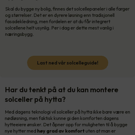
Skal du bygge ny bolig, finnes det solcellepaneler i alle farger
og størrelser. Det er en dyrere løsning enn tradisjonell
fasadekledning, men fordelen er at du får integrert
solcellene helt usynlig. Per i dag er dette mest vanlig i
næringsbygg.
Last ned vår solcelleguide!
Har du tenkt på at du kan montere
solceller på hytta?
Med dagens teknologi vil solceller på hytta ikke bare være en
nødløsning, men faktisk kunne gi den komforten dagens
hytteeiere ønsker. Det åpner opp for muligheten til å bygge
nye hytter med
høy grad av komfort
uten at man er