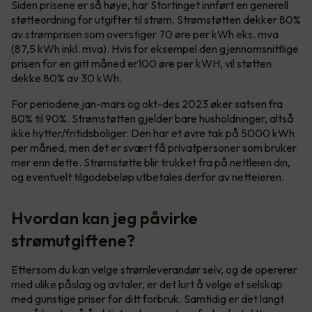
Siden prisene er så høye, har Stortinget innført en generell
støtteordning for utgifter til strøm. Strømstøtten dekker 80%
av strømprisen som overstiger 70 øre per kWh eks. mva
(87,5 kWh inkl. mva). Hvis for eksempel den gjennomsnittlige
prisen for en gitt måned er100 øre per kWH, vil støtten
dekke 80% av 30 kWh.
For periodene jan-mars og okt-des 2023 øker satsen fra
80% til 90%. Strømstøtten gjelder bare husholdninger, altså
ikke hytter/fritidsboliger. Den har et øvre tak på 5000 kWh
per måned, men det er svært få privatpersoner som bruker
mer enn dette. Strømstøtte blir trukket fra på nettleien din,
og eventuelt tilgodebeløp utbetales derfor av netteieren.
Hvordan kan jeg påvirke
strømutgiftene?
Ettersom du kan velge strømleverandør selv, og de opererer
med ulike påslag og avtaler, er det lurt å velge et selskap
med gunstige priser for ditt forbruk. Samtidig er det langt