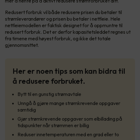
mer å hente på å aktivt redusere strømforbruket ditt.
Redusert forbruk vil både redusere prisen du betaler til
strømleverandører og prisen bu betaler i nettleie. Hele
nettleiemodellen er faktisk designet for å oppmuntre til
redusert forbruk. Det er derfor kapasitetsleddet regnes ut
fra timene med høyest forbruk, og ikke det totale
gjennomsnittet.
Her er noen tips som kan bidra til
å redusere forbruket.
Bytt til en gunstig strømavtale
Unngå å gjøre mange strømkrevende oppgaver
samtidig
Gjør strømkrevende oppgaver som elbillading på
tidspunkter når strømmen er billig
Reduser innetemperaturen med en grad eller to