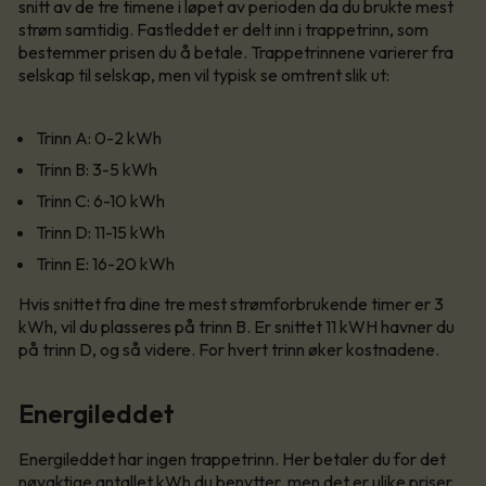
snitt av de tre timene i løpet av perioden da du brukte mest
strøm samtidig. Fastleddet er delt inn i trappetrinn, som
bestemmer prisen du å betale. Trappetrinnene varierer fra
selskap til selskap, men vil typisk se omtrent slik ut:
Trinn A: 0-2 kWh
Trinn B: 3-5 kWh
Trinn C: 6-10 kWh
Trinn D: 11-15 kWh
Trinn E: 16-20 kWh
Hvis snittet fra dine tre mest strømforbrukende timer er 3
kWh, vil du plasseres på trinn B. Er snittet 11 kWH havner du
på trinn D, og så videre. For hvert trinn øker kostnadene.
Energileddet
Energileddet har ingen trappetrinn. Her betaler du for det
nøyaktige antallet kWh du benytter, men det er ulike priser