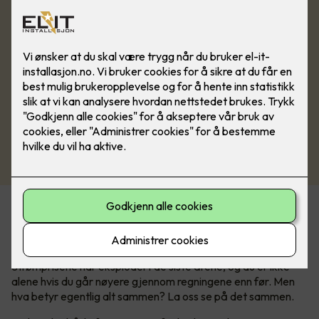
Kan være tricky å forstå
strømregningen
Strømprisene har eksplodert de siste årene, og du er ikke
alene hvis du går nøyere gjennom regningene enn før. Men
hva betyr egentlig alt sammen? La oss se på det sammen.