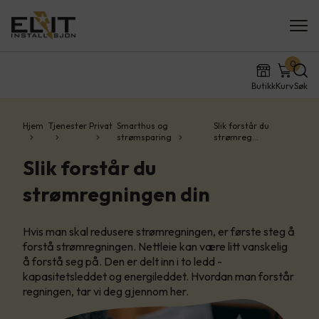
0
Butikk
Kurv
Søk
Hjem
Tjenester
Privat
Smarthus og
Slik forstår du
strømsparing
strømreg…
Slik forstår du
strømregningen din
Hvis man skal redusere strømregningen, er første steg å
forstå strømregningen. Nettleie kan være litt vanskelig
å forstå seg på. Den er delt inn i to ledd -
kapasitetsleddet og energileddet. Hvordan man forstår
regningen, tar vi deg gjennom her.