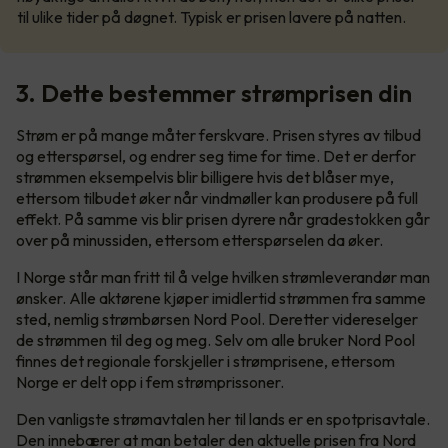
til ulike tider på døgnet. Typisk er prisen lavere på natten.
3. Dette bestemmer strømprisen din
Strøm er på mange måter ferskvare. Prisen styres av tilbud
og etterspørsel, og endrer seg time for time. Det er derfor
strømmen eksempelvis blir billigere hvis det blåser mye,
ettersom tilbudet øker når vindmøller kan produsere på full
effekt. På samme vis blir prisen dyrere når gradestokken går
over på minussiden, ettersom etterspørselen da øker.
I Norge står man fritt til å velge hvilken strømleverandør man
ønsker. Alle aktørene kjøper imidlertid strømmen fra samme
sted, nemlig strømbørsen Nord Pool. Deretter videreselger
de strømmen til deg og meg. Selv om alle bruker Nord Pool
finnes det regionale forskjeller i strømprisene, ettersom
Norge er delt opp i fem strømprissoner.
Den vanligste strømavtalen her til lands er en spotprisavtale.
Den innebærer at man betaler den aktuelle prisen fra Nord