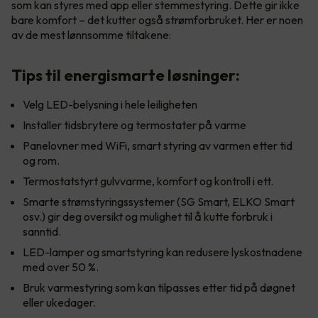
som kan styres med app eller stemmestyring. Dette gir ikke
bare komfort – det kutter også strømforbruket. Her er noen
av de mest lønnsomme tiltakene:
Tips til energismarte løsninger:
Velg LED-belysning i hele leiligheten
Installer tidsbrytere og termostater på varme
Panelovner med WiFi, smart styring av varmen etter tid
og rom.
Termostatstyrt gulvvarme, komfort og kontroll i ett.
Smarte strømstyringssystemer (SG Smart, ELKO Smart
osv.) gir deg oversikt og mulighet til å kutte forbruk i
sanntid.
LED-lamper og smartstyring kan redusere lyskostnadene
med over 50 %.
Bruk varmestyring som kan tilpasses etter tid på døgnet
eller ukedager.