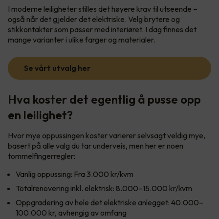
I moderne leiligheter stilles det høyere krav til utseende –
også når det gjelder det elektriske. Velg brytere og
stikkontakter som passer med interiøret. I dag finnes det
mange varianter i ulike farger og materialer.
Se vårt utvalg her
Hva koster det egentlig å pusse opp
en leilighet?
Hvor mye oppussingen koster varierer selvsagt veldig mye,
basert på alle valg du tar underveis, men her er noen
tommelfingerregler:
Vanlig oppussing: Fra 3.000 kr/kvm
Totalrenovering inkl. elektrisk: 8.000–15.000 kr/kvm
Oppgradering av hele det elektriske anlegget: 40.000–
100.000 kr, avhengig av omfang