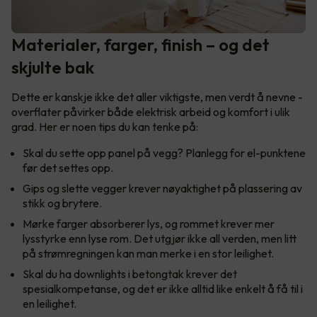
Materialer, farger, finish – og det
skjulte bak
Dette er kanskje ikke det aller viktigste, men verdt å nevne -
overflater påvirker både elektrisk arbeid og komfort i ulik
grad. Her er noen tips du kan tenke på:
Skal du sette opp panel på vegg? Planlegg for el-punktene
før det settes opp.
Gips og slette vegger krever nøyaktighet på plassering av
stikk og brytere.
Mørke farger absorberer lys, og rommet krever mer
lysstyrke enn lyse rom. Det utgjør ikke all verden, men litt
på strømregningen kan man merke i en stor leilighet.
Skal du ha downlights i betongtak krever det
spesialkompetanse, og det er ikke alltid like enkelt å få til i
en leilighet.