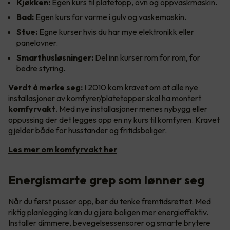
Kjøkken:
Egen kurs til platetopp, ovn og oppvaskmaskin.
Bad:
Egen kurs for varme i gulv og vaskemaskin.
Stue:
Egne kurser hvis du har mye elektronikk eller
panelovner.
Smarthusløsninger:
Del inn kurser rom for rom, for
bedre styring.
Verdt å merke seg:
I 2010 kom kravet om at alle nye
installasjoner av komfyrer/platetopper skal ha montert
komfyrvakt
. Med nye installasjoner menes nybygg eller
oppussing der det legges opp en ny kurs til komfyren. Kravet
gjelder både for husstander og fritidsboliger.
Les mer om komfyrvakt her
Energismarte grep som lønner seg
Når du først pusser opp, bør du tenke fremtidsrettet. Med
riktig planlegging kan du gjøre boligen mer energieffektiv.
Installer dimmere, bevegelsessensorer og smarte brytere