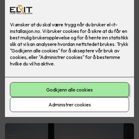
De fleste av oss drømmer om en hytte man kan nyte hele
året. Uavhengig om du har en hytte i skjærgården, i landlige
omgivelser eller på fjellet med utsikt over fjellheimen, er
fellesnevneren den samme. Norske hytteeiere elsker rett og
slett å sitte ute på terrassen, for å nyte utsikten og naturen.
Les også:
Drømmer du om en smart hytte?