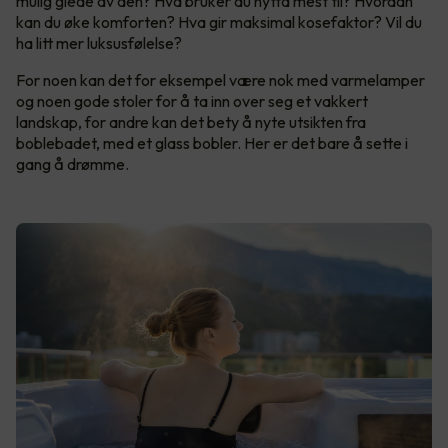
mulig glede av den? Hva bruker du hytta mest til? Hvordan
kan du øke komforten? Hva gir maksimal kosefaktor? Vil du
ha litt mer luksusfølelse?
For noen kan det for eksempel være nok med varmelamper
og noen gode stoler for å ta inn over seg et vakkert
landskap, for andre kan det bety å nyte utsikten fra
boblebadet, med et glass bobler. Her er det bare å sette i
gang å drømme.