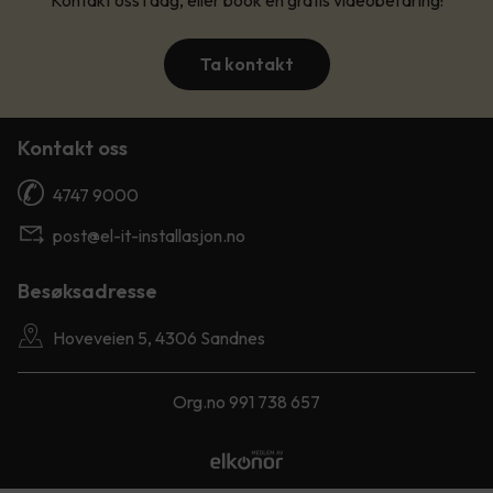
Kontakt oss i dag, eller book en gratis videobefaring!
Ta kontakt
Kontakt oss
4747 9000
post@el-it-installasjon.no
Besøksadresse
Hoveveien 5, 4306 Sandnes
Org.no 991 738 657