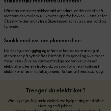
stikkontakt monteres utendørs?
Når man installerer stikkontakt utendørs, er det anbefalt å
montere den mellom 1-1,5 meter opp fra bakken. Dette er for
å beskytte den mot ytre påkjenninger som vann, snø, jord og
lignende.
Snakk med oss om planene dine
Med riktig planlegging og utførelse kan du sikre at deg at
uteplassen på hytta både blir flott, funksjonell og ikke minst
trygg. Husk å velge værbestandige materialer, plasser
elektrisk materiell strategisk, og sørg for at en kvalifisert
elektriker utfører installasjonene. Ta kontakt med oss i dag!
Trenger du elektriker?
Våre dyktige, faglærte elektrikere hjelper deg med både
store og små jobber.