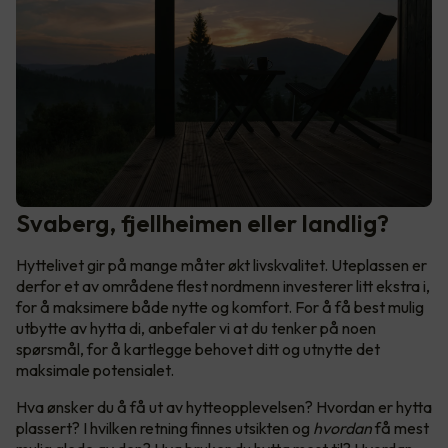
Svaberg, fjellheimen eller landlig?
Hyttelivet gir på mange måter økt livskvalitet. Uteplassen er
derfor et av områdene flest nordmenn investerer litt ekstra i,
for å maksimere både nytte og komfort. For å få best mulig
utbytte av hytta di, anbefaler vi at du tenker på noen
spørsmål, for å kartlegge behovet ditt og utnytte det
maksimale potensialet.
Hva ønsker du å få ut av hytteopplevelsen? Hvordan er hytta
plassert? I hvilken retning finnes utsikten og
hvordan
få mest