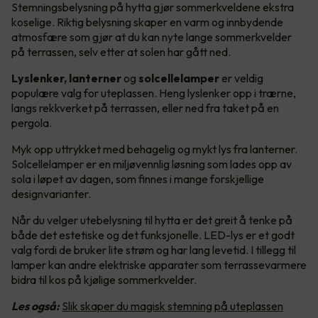
Stemningsbelysning på hytta gjør sommerkveldene ekstra
koselige. Riktig belysning skaper en varm og innbydende
atmosfære som gjør at du kan nyte lange sommerkvelder
på terrassen, selv etter at solen har gått ned.
Lyslenker, lanterner
og
solcellelamper
er veldig
populære valg for uteplassen. Heng lyslenker opp i trærne,
langs rekkverket på terrassen, eller ned fra taket på en
pergola.
Myk opp uttrykket med behagelig og mykt lys fra lanterner.
Solcellelamper er en miljøvennlig løsning som lades opp av
sola i løpet av dagen, som finnes i mange forskjellige
designvarianter.
Når du velger utebelysning til hytta er det greit å tenke på
både det estetiske og det funksjonelle. LED-lys er et godt
valg fordi de bruker lite strøm og har lang levetid. I tillegg til
lamper kan andre elektriske apparater som terrassevarmere
bidra til kos på kjølige sommerkvelder.
Les også:
Slik skaper du magisk stemning på uteplassen