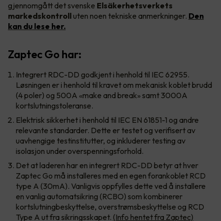
gjennomgått det svenske
Elsäkerhetsverkets
markedskontroll
uten noen tekniske anmerkninger.
Den
kan du lese her.
Zaptec Go har:
Integrert RDC-DD godkjent i henhold til IEC 62955.
Løsningen er i henhold til kravet om mekanisk koblet brudd
(4 poler) og 500A «make and break» samt 3000A
kortslutningstoleranse.
Elektrisk sikkerhet i henhold til IEC EN 61851-1 og andre
relevante standarder. Dette er testet og verifisert av
uavhengige testinstitutter, og inkluderer testing av
isolasjon under overspenningsforhold.
Det at laderen har en integrert RDC-DD betyr at hver
Zaptec Go må installeres med en egen forankoblet RCD
type A (30mA). Vanligvis oppfylles dette ved å installere
en vanlig automatsikring (RCBO) som kombinerer
kortslutningbeskyttelse, overstrømsbeskyttelse og RCD
Type A ut fra sikringsskapet.
(Info hentet fra Zaptec)