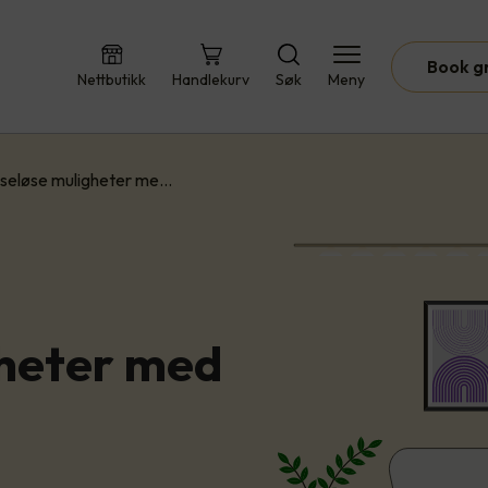
Book g
Nettbutikk
Handlekurv
Søk
Meny
seløse muligheter me…
gheter med