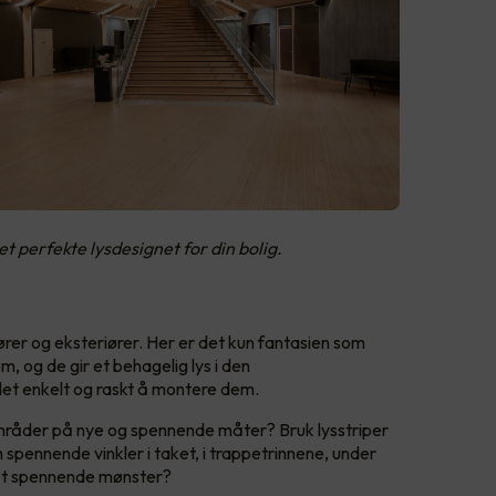
 perfekte lysdesignet for din bolig.
riører og eksteriører. Her er det kun fantasien som
m, og de gir et behagelig lys i den
det enkelt og raskt å montere dem.​
mråder på nye og spennende måter? Bruk lysstriper
 spennende vinkler i taket, i trappetrinnene, under
i et spennende mønster?