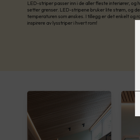
LED-striper passer inn i de aller fleste interiører, og
setter grenser.​ LED-stripene bruker lite strøm, og de 
temperaturen som ønskes. I tillegg er det enkelt og 
inspirere av lysstriper i hvert rom!