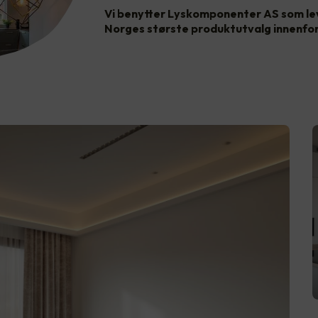
Vi benytter Lyskomponenter AS som lev
Norges største produktutvalg innenfor L