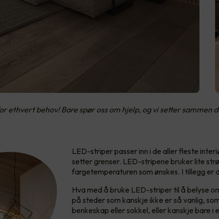
ethvert behov! Bare spør oss om hjelp, og vi setter sammen det
LED-striper passer inn i de aller fleste inte
setter grenser.​ LED-stripene bruker lite strø
fargetemperaturen som ønskes. I tillegg er 
Hva med å bruke LED-striper til å belyse o
på steder som kanskje ikke er så vanlig, som
benkeskap eller sokkel, eller kanskje bare 