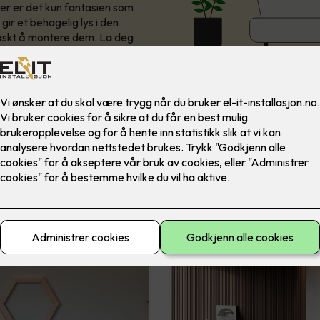
 her er det kun fantasien som
gir et behagelig lys i den
raskt å montere dem.​ La deg