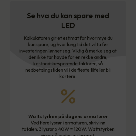
Se hva du kan spare med
LED
Kalkulatoren gir et estimat for hvor mye du
kan spare, og hvor lang tid det vil ta før
investeringen lønner seg. Viktig å merke seg at
den ikke tar høyde for en rekke andre,
kostnadsbesparende faktorer, så
nedbetalingstiden vil i de fleste tilfeller bli
kortere.
Wattstyrken på dagens armaturer
Ved flere lysrør i armaturen, skriv inn
totalen: 3 lysrør x 40W = 120W. Wattstyrken
vises på enden av lysrøret.