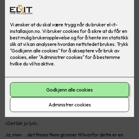
Er det virkelig en god idé?
Mange tenker nok at det er like greit å bare ta ut det gamle
lysstoffrøret og sette inn et LED-rør.
«Det blir jo lys!».
Ja, men ... det finnes flere grunner til hvorfor dette er en