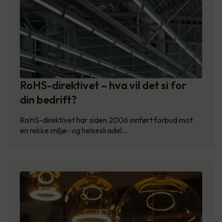
RoHS-direktivet – hva vil det si for
din bedrift?
RoHS-direktivet har siden 2006 innført forbud mot
en rekke miljø- og helseskadel…