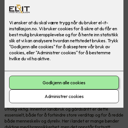
Ved å installere temperatursensorer i sikringsskapene får
du ekstra brannvakt på gården eller gartneriet ditt.
Brannsikkerhet redder liv
Uansett hvilken bransje du jobber i er brannsikkerheten
utrolig viktig. Innenfor landbruk og gårdsdrift er dette
essensielt, både for å forhindre store verditap og for å redde
både menneskeliv og dyreliv. Her i landet er mange bønder
dyktige med brannsikkerhet, men det oppstår fortsatt