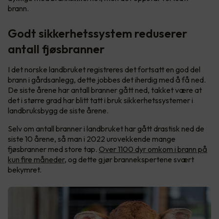
brann.
Godt sikkerhetssystem reduserer
antall fjøsbranner
I det norske landbruket registreres det fortsatt en god del
brann i gårdsanlegg, dette jobbes det iherdig med å få ned.
De siste årene har antall branner gått ned, takket være at
det i større grad har blitt tatt i bruk sikkerhetssystemer i
landbruksbygg de siste årene.
Selv om antall branner i landbruket har gått drastisk ned de
siste 10 årene, så man i 2022 urovekkende mange
fjøsbranner med store tap.
Over 1100 dyr omkom i brann på
kun fire måneder
, og dette gjør brannekspertene svært
bekymret.