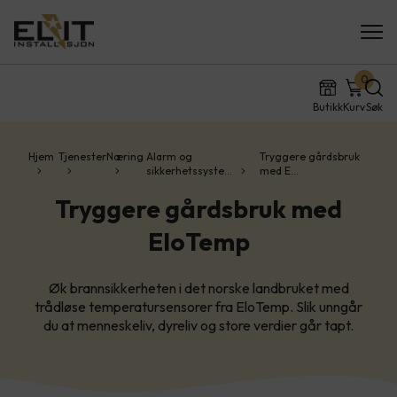
0
Butikk
Kurv
Søk
Hjem
Tjenester
Næring
Alarm og
Tryggere gårdsbruk
sikkerhetssyste…
med E…
Tryggere gårdsbruk med
EloTemp
Øk brannsikkerheten i det norske landbruket med
trådløse temperatursensorer fra EloTemp. Slik unngår
du at menneskeliv, dyreliv og store verdier går tapt.