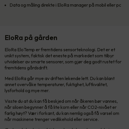
Data og måling direkte i EloRa manager på mobil eller pc
EloRa på gården
EloRa EloTemp er fremtidens sensorteknologi. Det er et
unikt system, faktisk det eneste på markedet som tilbyr
utvidelser av smarte sensorer, som gjør deg godt rustet for
fremtidens gårdsdrift.
Med EloRa går mye av driften lekende lett. Du kan blant
annet overvåke temperaturer, fuktighet, luftkvalitet,
lysforhold og mye mer.
Visste du at du kan få beskjed om når åkeren bør vannes,
når siloen begynner å få lite korn eller når CO2-nivået er
farlig høyt? Vær i forkant, du kan nemlig også få varsel om
når maskinene trenger vedlikehold eller service.