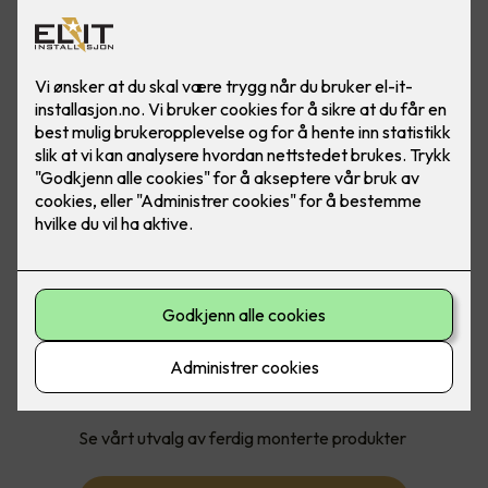
Med ferdig montert får du:
Pakkepris på produkt og montering
Jobben gjort, trygt og enkelt for deg
Se vårt utvalg av ferdig monterte produkter