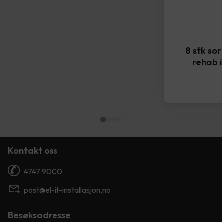
8 stk so
rehab 
Kontakt oss
4747 9000
post@el-it-installasjon.no
Besøksadresse