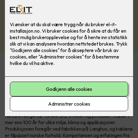
Det nye sortimentet er tilgjengelig i Nexans’ nye
serviceforpakning EASYpack og på E4-tromler som passer
til MOBIWAY MOB trommelstativ.
Over 100 år med norsk
kabelkompetanse
Nexans Norge har forsket på, utviklet og produsert kabler i
mer enn 100 år for ulike miljø, klima og applikasjoner.
Produksjonen foregår ved fabrikken på Langhus, og kablene
er tilpasset norske forhold. Kompetansen og erfaringen fra