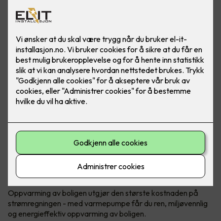
Bærekraftig og reduserte kostnader
Oppvarming med varmepumpe
Oppvarming av boligen utgjør den største kostnaden på
strømregningen - med varmepumpe får du ren, miljøvennlig
og energieffektiv oppvarming av boligen.