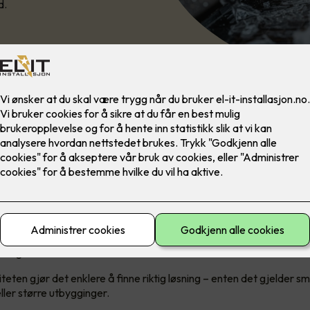
d.
ist på is- og snøsmeltingsløsni
ager i Norge, noe som gir kort leveringstid og god tilgjengelighet
om kappbare metervarer og som ferdigproduserte løsninger, tilpa
er og behov.
iteten gjør det enklere å finne riktig løsning – enten det gjelder s
eller større utbygginger.