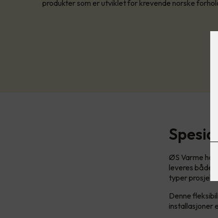
produkter som er utviklet for krevende norske forhol
Spesial
ØS Varme har l
leveres både s
typer prosjekt
Denne fleksibil
installasjoner 