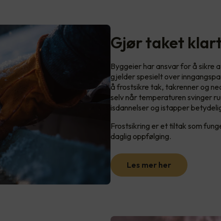
Gjør taket klart
Byggeier har ansvar for å sikre a
gjelder spesielt over inngangspa
å frostsikre tak, takrenner og n
selv når temperaturen svinger run
isdannelser og istapper betydeli
Frostsikring er et tiltak som fun
daglig oppfølging.
Les mer her