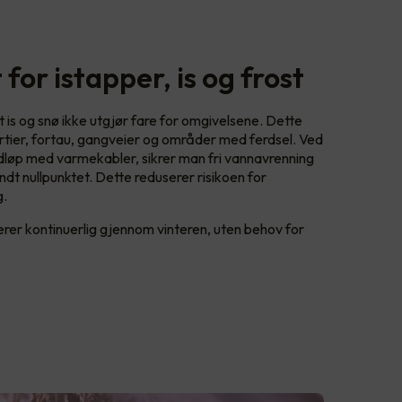
 for istapper, is og frost
t is og snø ikke utgjør fare for omgivelsene. Dette
rtier, fortau, gangveier og områder med ferdsel. Ved
edløp med varmekabler, sikrer man fri vannavrenning
dt nullpunktet. Dette reduserer risikoen for
g.
gerer kontinuerlig gjennom vinteren, uten behov for