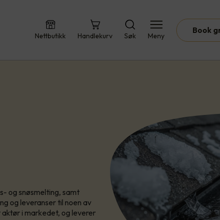
Book g
Nettbutikk
Handlekurv
Søk
Meny
is- og snøsmelting, samt
ing og leveranser til noen av
 aktør i markedet, og leverer