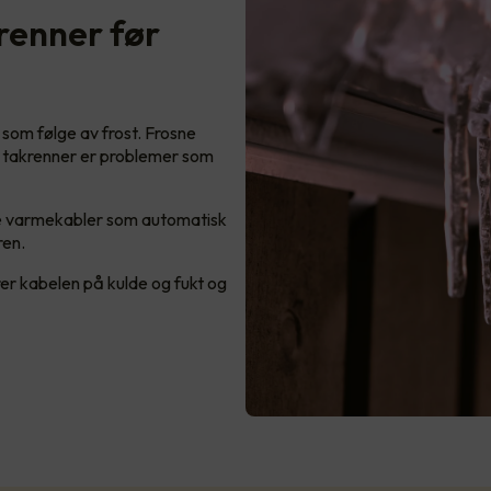
krenner før
 som følge av frost. Frosne
te takrenner er problemer som
de varmekabler som automatisk
ren.
er kabelen på kulde og fukt og