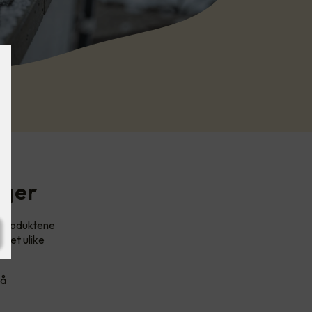
nger
. Produktene
sset ulike
må