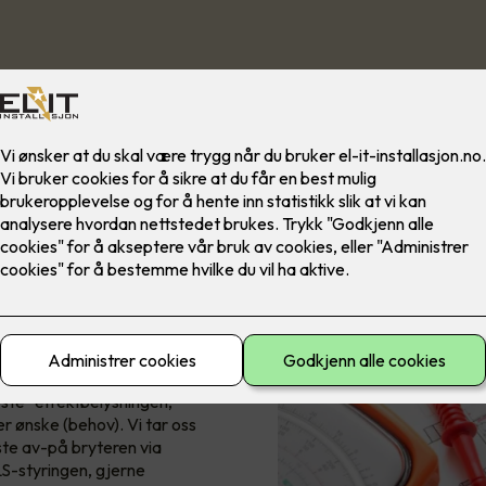
produksjonslokaler, samt
ektriske installasjonen samt
g. Vi tegner og prosjekterer
åeste" effektbelysningen,
r ønske (behov). Vi tar oss
ste av-på bryteren via
S-styringen, gjerne