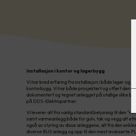
Installasjon i kontor og lagerbygg
Vi har bred erfaring fra installasjon i både lager og 
kontorbygg. Vi har både prosjektert og utført den el
dokumentert og tegnet anlegget på utallige slike byg
på DDS-Elektropartner.
Vi leverer alt fra vanlig standard belysning til den "r
samt varmeanlegg både for gulv, tak og vegg alt ette
også av styring av disse anleggene, alt fra den enkle
diverse BUS anlegg og opp til den mest avanserte PL