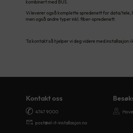
kombinert med BUS.
Vi leverer også komplette spredenett for data/tele,
men også andre typer inkl. fiber-spredenett.
Ta kontakt så hjelper vi deg videre med installasjon i
Kontakt oss
Besøk
4747 9000
Hove
post@el-it-installasjon.no